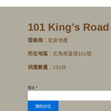
101 King’s Road
發展商
：宏安地產
所在地區
：北角英皇道101號
供應數量
：251伙
電
電話
*
話
預約示位