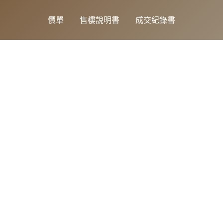
價單
售樓說明書
成交紀錄書