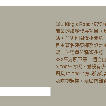
101 King’s Ro
商業的旗艦發展項目。步
站，並與維園僅相距約
目由著名建築師及設計
感。住宅單位種類多樣，
838平方呎不等，適合
9,000平方呎，並設
場及10,000平方呎
及購物選擇，是區內難